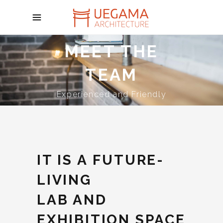
MEET THE
TEAM
Experienced and Friendly
IT IS A FUTURE-
LIVING
LAB AND
EXHIBITION SPACE